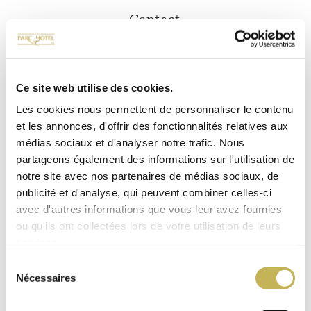
Contact
Visite virtuelle
Visite Extérieur de l'hôtel
Ce site web utilise des cookies.
Visite Conférence
Les cookies nous permettent de personnaliser le contenu
Guide client
et les annonces, d'offrir des fonctionnalités relatives aux
médias sociaux et d'analyser notre trafic. Nous
partageons également des informations sur l'utilisation de
COPYRIGHT PARC HOTEL @ 2026
notre site avec nos partenaires de médias sociaux, de
publicité et d'analyse, qui peuvent combiner celles-ci
CONDITIONS GÉNÉRALES DE VENTE
avec d'autres informations que vous leur avez fournies
ou qu'ils ont collectées lors de votre utilisation de leurs
COOKIES
services.
RÉALISÉ PAR
ID+P
Sélection
Nécessaires
du
consentement